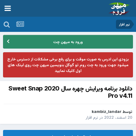
نرم افزار
ورود به میهن چت
بزودی این ادرس به صورت موقت و برای رفع برخی مشکلات از دسترس خارج
میشود جهت ورود به چت روم تو گوگل بنویسین میهن چت روی لینک های
اول کلیک نمایید
دانلود برنامه ویرایش چهره سال 2020 Sweet Snap
Pro v4.11
توسط
kambiz_landar
20 اسفند، 2022
در
نرم افزار