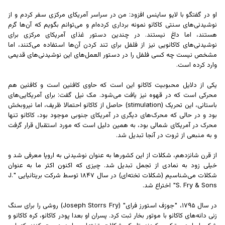
او در گفتگو با لایو ساینس افزود: من در سراسر آمریکای مرکزی سفر کردم و از
نوشیدنی‌های سنتی کاکائو نمونه برداری کرده‌ام و می‌توانم بگویم که آن‌ها گرم
هستند، اما داغ نیستند. در چندین دستور غذای آمریکای مرکزی برای
نوشیدنی‌های کاکائویی نیز از فلفل برای تند کردن آن‌ها استفاده می‌کنند، اما
مشخص نیست چه کسی فلفل را در دستور العمل‌های این نوشیدنی‌های قدیمی
وارد کرده است.
یکی از دلایل محبوبیت کاکائو این است که حاوی کافئین است و کافئین هم
محرکی است که در قهوه نیز یافت می‌شود. مک نیل گفت: برای آمریکایی‌های
باستانی، این تحریک (stimulation) حاصل از کاکائو احتمالا ظریف، اما نیروبخش
بود و در حالی که محرک‌های دیگری در آمریکای جنوبی موجود بود، کاکائو تنها
محرک در آمریکای شمالی بود، به همین دلیل است که مورد استقبال قرار گرفت
و به منبعی از ثروت در آنجا تبدیل شد.
از قرن شانزدهم، شکلات از این کشور‌ها به عنوان نوشیدنی به اروپا معرفی شد و
خیلی زود به نمادی از تجمل تبدیل شد. چیزی که اکنون اکثر ما به عنوان
شکلات می‌شناسیم (شکلات تخته‌ای) در سال ۱۸۴۷ توسط شرکت بریتانیایی "J.
S. Fry & Sons" اختراع شد.
در سال ۱۷۹۵، "جوزف استورز فرای" (Joseph Storrs Fry) روشی را برای سنگ
زنی دانه‌های کاکائو با موتور بخار ثبت کرد. پسران او بعدا پودر کاکائو، کره کاکائو و
شکر را با هم ترکیب کردند تا یک شکلات تخته‌ای جامد درست کنند که این