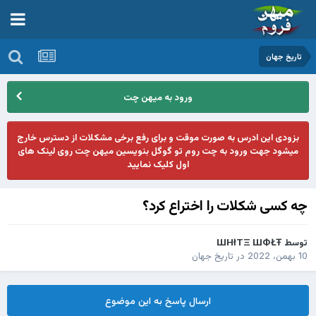
تاریخ جهان
ورود به میهن چت
بزودی این ادرس به صورت موقت و برای رفع برخی مشکلات از دسترس خارج
میشود جهت ورود به چت روم تو گوگل بنویسین میهن چت روی لینک های
اول کلیک نمایید
چه کسی شکلات را اختراع کرد؟
توسط
ШHłTΞ ШФŁŦ
10 بهمن، 2022
در
تاریخ جهان
ارسال پاسخ به این موضوع