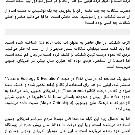
کرده است و اظهار کرده اولین شواهد از کاکائو در کشور اکوادور پیدا شده است.
مصرف شکلات چه چند تخته از آن را بخوریم، چه یک نوشیدنی به دست آمده از
آن مانند شکلات داغ را بنوشیم، لذت بخش است، اما آیا می‌دانید مخترع اصلی
شکلات چه کسی بوده است؟
اگرچه شکلات در حال حاضر به عنوان آب نبات (candy) شناخته شده است،
اما باید گفت منشا پیدایش شکلات بسیار قدیمی‌تر از آن است که فکر می‌کنید.
فردی که نحوه درست کردن شکلات را کشف کرده است در زمان گم شده است،
اما احتمالا آن شخص، فردی بوده که هزاران سال پیش در آمریکای جنوبی
می‌زیسته است.
طبق یک مطالعه که در سال ۲۰۱۸ در مجله "Nature Ecology & Evolution"
منتشر شد، اولین شواهد برای استفاده از کاکائو (دانه تخمیر شده و خشک شده
میوه‌ای که در درخت کاکائو (Theobroma) در آمریکای جنوبی رشد می‌کند) به
حدود ۵۳۰۰ سال پیش و محوطه باستانی سانتا آنا-لا فلوریدا در جنوب شرقی
اکوادور که به فرهنگ مایو چینچیپ (Mayo-Chinchipe) نسبت داده می‌شود،
برمی‌گردد.
اما به احتمال زیاد این گیاه مدت‌ها قبل توسط مردم سرتاسر آمریکای جنوبی
استفاده می‌شده است، زیرا این درخت تا ۵۳۰۰ سال پیش خارج از زیستگاه
اصلی خود رشده می‌کرده است. با این حال، بومیان آمریکای جنوبی چندان از