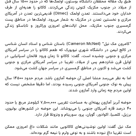
طبق یک مقاله محققان دانشگاه بوستون، اولمک‌ها که در حدود ۱۵۰۰ سال قبل
از میلاد در جنوب مکزیک کنونی زندگی می‌کردند، کاکائو را هدیه‌ای از طرف
خدایان خود می‌دانستند. تمدن اولمک (Olmec) قدیمی‌ترین تمدن در آمریکای
مرکزی و نخستین تمدن در مکزیک به شمار می‌رود. اولمک‌ها در مناطق پست
گرمسیری جنوب مکزیک، محل ایالت‌های امروزی وراکروز و تاباسکو زندگی
می‌کردند.
"کامرون مک نیل" (Cameron McNeil) باستان شناس و استاد انسان شناسی
در کالج لیمن در دانشگاه شهری نیویورک که طعم کاکائو را در سراسر آمریکای
مرکزی و جنوبی چشیده است، گفت: کاکائو تا زمان ورود فاتحان اسپانیایی در
اوایل قرن شانزدهم پس از میلاد، تقریبا در سراسر آمریکای مرکزی و جنوبی
کشت می‌شد و اکنون در مناطق گرمسیری در سراسر جهان کشت می‌شود.
اما به نظر می‌رسد منشا اصلی آن حوضه آمازون باشد. مردم حدود ۱۴۵۰۰ سال
پیش به نوک جنوبی آمریکای جنوبی رسیده بودند، اما دقیقا مشخص نیست که
اولین مردم چه زمانی وارد آمازون شدند.
حوضه آبریز آمازون پهنه‌ای به مساحت تقریبی ۷٬۵۰۰٬۰۰۰ کیلومتر مربع یا حدود
۴۰ درصد قاره آمریکای جنوبی را می‌پوشاند. این حوضه در کشور‌های بولیوی،
برزیل، کلمبیا، اکوادور، گویان، پرو، سورینام و ونزوئلا قرار دارد.
مک نیل گفت: اولین نوشیدنی‌های کاکائویی مانند شکلات داغ امروزی ممکن
است تقریبا داغ نبوده باشند و به نوعی ولرم یا نیمه گرم بوده‌اند.