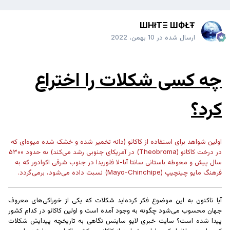
ШHłTΞ ШФŁŦ
ارسال شده در
10 بهمن، 2022
چه کسی شکلات را اختراع
کرد؟
اولین شواهد برای استفاده از کاکائو (دانه تخمیر شده و خشک شده میوه‌ای که
در درخت کاکائو (Theobroma) در آمریکای جنوبی رشد می‌کند) به حدود ۵۳۰۰
سال پیش و محوطه باستانی سانتا آنا-لا فلوریدا در جنوب شرقی اکوادور که به
فرهنگ مایو چینچیپ (Mayo-Chinchipe) نسبت داده می‌شود، برمی‌گردد.
آیا تاکنون به این موضوع فکر کرده‌اید شکلات که یکی از خوراکی‌های معروف
جهان محسوب می‌شود چگونه به وجود آمده است و اولین کاکائو در کدام کشور
پیدا شده است؟ سایت خبری لایو ساینس نگاهی به تاریخچه پیدایش شکلات