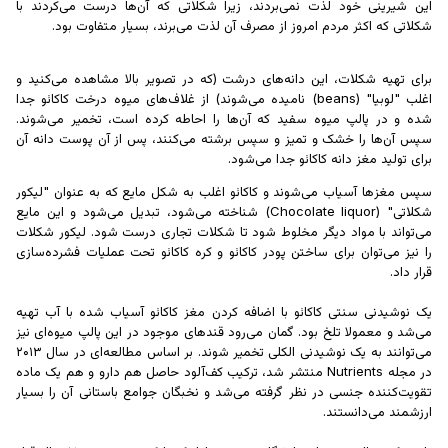
این شیرینی خود لذت نمی‌بردند، زیرا شکلاتی که آن‌ها درست می‌کردند با
شکلاتی که اکثر مردم امروز از مصرف آن لذت می‌برند، بسیار متفاوت بود.
برای تهیه شکلات، این دانه‌های درشت (که در تصویر بالا مشاهده می‌کنید و
اغلب "لوبیا" (beans) نامیده می‌شوند) از غلاف‌های میوه درخت کاکائو جدا
شده و در پالپ میوه سفید که آن‌ها را احاطه کرده است، تخمیر می‌شوند.
سپس آن‌ها را خشک و تمیز و سپس برشته می‌کنند، پس از آن پوست دانه آن
برای تولید مغز دانه کاکائو جدا می‌شود.
سپس مغز‌ها آسیاب می‌شوند و کاکائو اغلب به شکل مایع که به عنوان "لیکور
شکلاتی" (Chocolate liquor) شناخته می‌شود، تبدیل می‌شود و این مایع
می‌تواند با مواد دیگر مخلوط شود تا شکلات تجاری درست شود. لیکور شکلات
را نیز می‌توان برای ساختن پودر کاکائو و کره کاکائو تحت عملیات فشرده‌سازی
قرار داد.
یک نوشیدنی سنتی کاکائو با اضافه کردن مغز کاکائو آسیاب شده با آب تهیه
می‌شد و معمولا تلخ بود. گمان می‌رود قند‌های موجود در این پالپ میوه‌ای نیز
می‌توانند به یک نوشیدنی الکلی تخمیر شوند. بر اساس مطالعه‌ای در سال ۲۰۱۳
در مجله Nutrients منتشر شد، ترکیب کف‌آلود حاصل هم دارو و هم یک ماده
تقویت‌کننده جنسی در نظر گرفته می‌شد و نخبگان جوامع باستانی آن را بسیار
ارزشمند می‌دانستند.