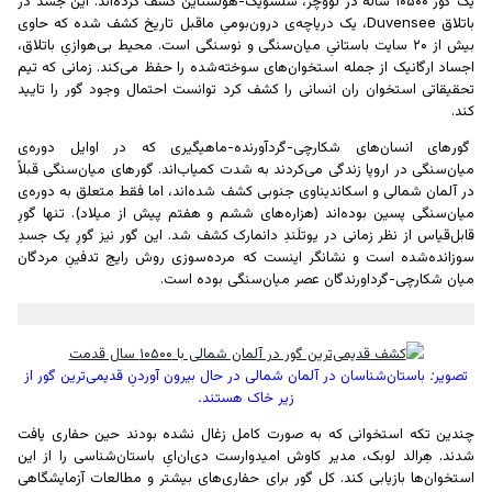
یک گور ۱۰۵۰۰ ساله در لووچُز، شلسویگ-هولشتاین کشف کرده‌اند. این جسد در
باتلاق Duvensee، یک دریاچه‌ی درون‌بومیِ ماقبل تاریخ کشف شده که حاوی
بیش از ۲۰ سایت باستانیِ میان‌سنگی و نوسنگی است. محیط بی‌هوازیِ باتلاق،
اجساد ارگانیک از جمله استخوان‌های سوخته‌شده را حفظ می‌کند. زمانی که تیم
تحقیقاتی استخوان ران انسانی را کشف کرد توانست احتمال وجود گور را تایید
کند.
گور‌های انسان‌های شکارچی-گردآورنده-ماهیگیری که در اوایل دوره‌ی
میان‌سنگی در اروپا زندگی می‌کردند به شدت کمیاب‌اند. گور‌های میان‌سنگی قبلاً
در آلمان شمالی و اسکاندیناوی جنوبی کشف شده‌اند، اما فقط متعلق به دوره‌ی
میان‌سنگی پسین بوده‌اند (هزاره‌های ششم و هفتم پیش از میلاد). تنها گورِ
قابل‌قیاس از نظر زمانی در یوتلَندِ دانمارک کشف شد. این گور نیز گورِ یک جسدِ
سوزانده‌شده است و نشانگر اینست که مرده‌سوزی روش رایج تدفینِ مردگان
میان شکارچی-گرداورندگان عصر میان‌سنگی بوده است.
تصویر: باستان‌شناسان در آلمان شمالی در حال بیرون آوردنِ قدیمی‌ترین گور از
زیر خاک هستند.
چندین تکه استخوانی که به صورت کامل زغال نشده بودند حین حفاری یافت
شدند. هِرالد لوبک، مدیر کاوش امیدوارست دی‌ان‌ایِ باستان‌شناسی را از این
استخوان‌ها بازیابی کند. کل گور برای حفاری‌های بیشتر و مطالعات آزمایشگاهی