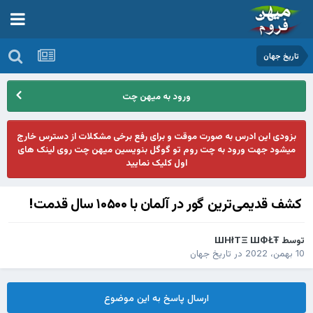
تاریخ جهان
ورود به میهن چت
بزودی این ادرس به صورت موقت و برای رفع برخی مشکلات از دسترس خارج
میشود جهت ورود به چت روم تو گوگل بنویسین میهن چت روی لینک های
اول کلیک نمایید
کشف قدیمی‌ترین گور در آلمان با ۱۰۵۰۰ سال قدمت!
توسط
ШHłTΞ ШФŁŦ
10 بهمن، 2022
در
تاریخ جهان
ارسال پاسخ به این موضوع