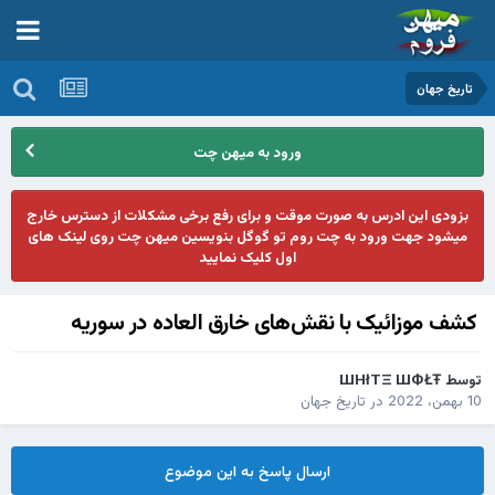
تاریخ جهان
ورود به میهن چت
بزودی این ادرس به صورت موقت و برای رفع برخی مشکلات از دسترس خارج
میشود جهت ورود به چت روم تو گوگل بنویسین میهن چت روی لینک های
اول کلیک نمایید
کشف موزائیک با نقش‌های خارق العاده در سوریه
توسط
ШHłTΞ ШФŁŦ
10 بهمن، 2022
در
تاریخ جهان
ارسال پاسخ به این موضوع