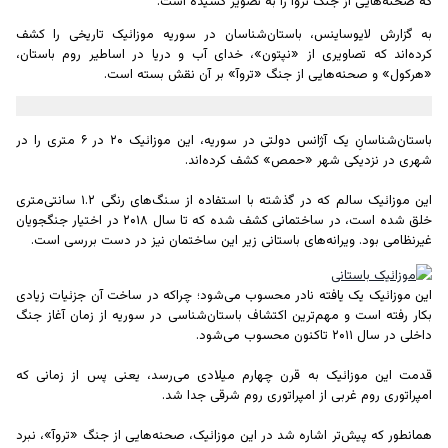
که صحنه‌هایی از جنگ تروآ را به تصویر کشیده است.
به گزارش لایوساینس، باستان‌شناسان در سوریه موزائیک تاریخی را کشف
کرده‌اند که تصاویری از «نپتون»، خدای آب و دریا در اساطیر روم باستان،
«هرکول» و صحنه‌هایی از جنگ «تروآ» بر آن نقش بسته است.
باستان‌شناسانِ یک آژانس دولتی در سوریه، این موزائیک ۲۰ در ۶ متری را در
شهری در نزدیکی شهر «حمص» کشف کرده‌اند.
این موزائیک سالم که در گذشته با استفاده از سنگ‌های رنگی ۱.۲ سانتی‌متری
خلق شده است، در ساختمانی کشف شده که تا سال ۲۰۱۸ در اختیار جنگجویان
غیرنظامی بود. ویرانه‌های باستانی زیر این ساختمان نیز در دست بررسی است.
این موزائیک یک یافته نادر محسوب می‌شود؛ چراکه در ساخت آن جزئیات زیادی
بکار رفته است و مهم‌ترین اکتشاف باستان‌شناسی در سوریه از زمان آغاز جنگ
داخلی در سال ۲۰۱۱ تاکنون محسوب می‌شود.
قدمت این موزائیک به قرن چهارم میلادی می‌رسد، یعنی پس از زمانی که
امپراتوری روم غربی از امپراتوری روم شرقی جدا شد.
همانطور که پیش‌تر اشاره شد در این موزائیک، صحنه‌هایی از جنگ «تروآ»، نبرد