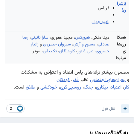
ناشر(ا
فریاس
ن)
رادیو جوان
همکا
میتا ملکی،
هیچ‌کس
، مجید غفوری،
سارا نائینی
،
رضا
ری‌ها
صادقی
،
مسیح و آرش
،
سیروان خسروی
و
زانیار
ی
خسروی
،
علی گیتور
،
کاوه آفاق
،
تک ناین
، موئر
مرتبط
مضمون بیشتر ترانه‌های یاس انتقاد و اعتراض به مشکلات
و
بحران‌های اجتماعی
نظیر
فقر
،
کودکان
کار
،
اعتیاد
،
بیکاری
،
جنگ
،
روسپی‌گری
،
خودکشی
و
طلاق
است.
نقل قول
2
به گفتگو بپیوندید