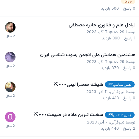
جهان
0
پاسخ
506
بازدید
تبادل علم و فناوری جایزه مصطفی
توسط
29 آذر، 2023
،
Topaz
1
پاسخ
398
بازدید
هشتمین همایش ملی انجمن رسوب شناسی ایران
توسط
29 آذر، 2023
،
Topaz
0
پاسخ
370
بازدید
شیشه صحـرا لیبی•••⛏️
زمـین شناسی🗺
توسط
نیلوفرآبی
،
11 آذر، 2023
0
پاسخ
413
بازدید
سخـت تـرین ماده در طبیعت•••⛏️
زمـین شناسی🗺
توسط
نیلوفرآبی
،
7 آذر، 2023
2
پاسخ
446
بازدید