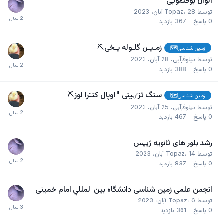
الوان بوقلمویی
توسط
28 آبان، 2023
،
Topaz
0
پاسخ
367
بازدید
زمـیـن گلـوله یـخی⛏️
زمـین شناسی🗺
توسط
نیلوفرآبی
،
28 آبان، 2023
0
پاسخ
388
بازدید
سنگ تزٸینی "اوپال کنترا لوز⛏️
زمـین شناسی🗺
توسط
نیلوفرآبی
،
25 آبان، 2023
0
پاسخ
467
بازدید
رشد بلور های ثانویه ژیپس
توسط
14 آبان، 2023
،
Topaz
0
پاسخ
837
بازدید
انجمن علمی زمین شناسی دانشگاه بين المللي امام خمینی
توسط
6 آبان، 2023
،
Topaz
0
پاسخ
361
بازدید