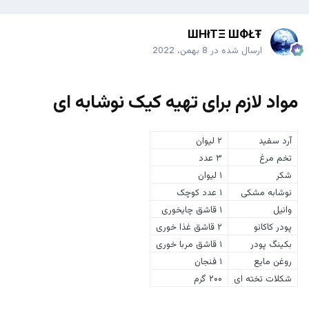
ШHłTΞ ШФŁŦ
ارسال شده در
8 بهمن، 2022
مواد لازم برای تهیه کیک نوشابه ای
آرد سفید
۲ لیوان
تخم مرغ
۳ عدد
شکر
۱ لیوان
نوشابه مشکی
۱ عدد کوچک
وانیل
۱ قاشق چایخوری
پودر کاکائو
۲ قاشق غذا خوری
بکینگ پودر
۱ قاشق مربا خوری
روغن مایع
۱ فنجان
شکلات تخته ای
۲۰۰ گرم