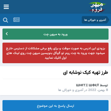
آشپزی و خوراکی ها
ورود به میهن چت
بزودی این ادرس به صورت موقت و برای رفع برخی مشکلات از دسترس خارج
میشود جهت ورود به چت روم تو گوگل بنویسین میهن چت روی لینک های
اول کلیک نمایید
طرز تهیه کیک نوشابه ای
توسط
ШHłTΞ ШФŁŦ
8 بهمن، 2022
در
آشپزی و خوراکی ها
ارسال پاسخ به این موضوع