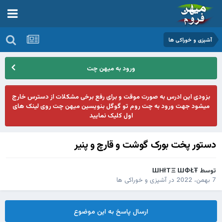
آشپزی و خوراکی ها
ورود به میهن چت
بزودی این ادرس به صورت موقت و برای رفع برخی مشکلات از دسترس خارج
میشود جهت ورود به چت روم تو گوگل بنویسین میهن چت روی لینک های
اول کلیک نمایید
دستور پخت بورک گوشت و قارچ و پنیر
توسط
ШHłTΞ ШФŁŦ
7 بهمن، 2022
در
آشپزی و خوراکی ها
ارسال پاسخ به این موضوع