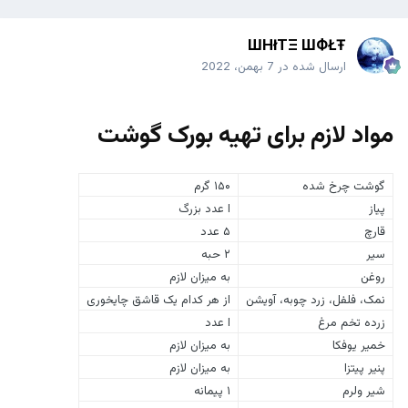
ШHłTΞ ШФŁŦ
ارسال شده در
7 بهمن، 2022
مواد لازم برای تهیه بورک گوشت
گوشت چرخ شده
۱۵۰ گرم
پیاز
ا عدد بزرگ
قارچ
۵ عدد
سیر
۲ حبه
روغن
به میزان لازم
نمک، فلفل، زرد چوبه، آویشن
از هر کدام یک قاشق چایخوری
زرده تخم مرغ
ا عدد
خمیر یوفکا
به میزان لازم
پنیر پیتزا
به میزان لازم
شیر ولرم
۱ پیمانه