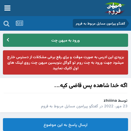
گفتگو پیرامون مسایل مربوط به فروم
ورود به میهن چت
بزودی این ادرس به صورت موقت و برای رفع برخی مشکلات از دسترس خارج
میشود جهت ورود به چت روم تو گوگل بنویسین میهن چت روی لینک های
اول کلیک نمایید
اگه خدا شاهده پس قاضی کیه...
توسط
zhiiina
23 مهر، 2022
در
گفتگو پیرامون مسایل مربوط به فروم
ارسال پاسخ به این موضوع