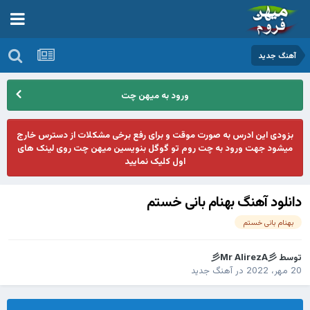
آهنگ جدید
ورود به میهن چت
بزودی این ادرس به صورت موقت و برای رفع برخی مشکلات از دسترس خارج
میشود جهت ورود به چت روم تو گوگل بنویسین میهن چت روی لینک های
اول کلیک نمایید
دانلود آهنگ بهنام بانی خستم
بهنام بانی خستم
توسط
彡Mr AlirezA彡
20 مهر، 2022
در
آهنگ جدید