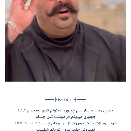
───┤ ♩♬♫♪♭ ├───
چجوری با دلم کنار بیام چجوری میتونم تورو نمیخوام
♬♫♪
چجوری میتونم فراموشت کنن چشام
هرجا برم ازت یه خاطرس تو از من و دلم چی یادت هست
♬♫♪
نمیدونی چقدر بدون تو دلم شکست