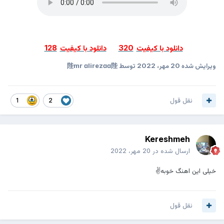
دانلود با کیفیت
320
دانلود با کیفیت
128
ویرایش شده
20 مهر، 2022
توسط 陛mr ɑlirezɑɑ陛
نقل قول
1
2
Kereshmeh
ارسال شده در
20 مهر، 2022
خیلی این اهنگ خوبه✌
نقل قول