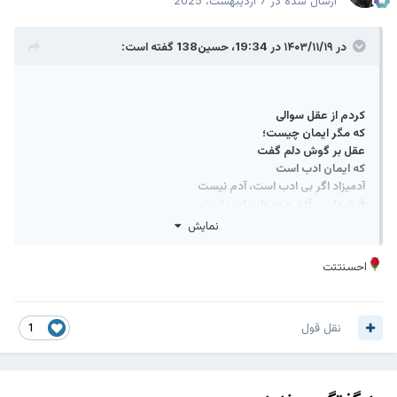
ارسال شده در
7 اردیبهشت، 2025
در ۱۴۰۳/۱۱/۱۹ در 19:34،
حسین138
گفته است:
کردم از عقل سوالی
که مگر ایمان چیست؛
عقل بر گوش دلم گفت
که ایمان ادب است
آدمیزاد اگر بی ادب است، آدم نیست
فرق ما بین آدم و حیوان، ادب است.
نمایش
احسنتتت
نقل قول
1