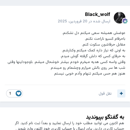
Black_wolf
ارسال شده در
20 فروردین، 2025
عوضش همیشه سعی میکنم دل نشکنم.
باحرفام کسیو ناراحت نکنم.
مقابل حرفاشون سکوت کنم.
به اونی که نیاز داره کمک میکنم وکنارشم.
به حرفای کسی که دلش گرفته گوش میدم.
وقتی واسه کسی هدیه میخرم خودم بیشتر خوشحال میشم. باوجوداینها وقتی
شب ها سر روی بالش میزارم وچشمام رو میبندم
هنوز هم حس میکنم تنهام وآدم خوبی نیستم
نقل قول
1
به گفتگو بپیوندید
هم اکنون می توانید مطلب خود را ارسال نمایید و بعداً ثبت نام کنید. اگر
حساب کاربری دارید،
برای ارسال با حساب کاربری خود اکنون وارد شوید
.