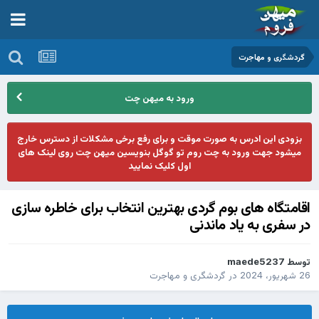
گردشگری و مهاجرت
ورود به میهن چت
بزودی این ادرس به صورت موقت و برای رفع برخی مشکلات از دسترس خارج
میشود جهت ورود به چت روم تو گوگل بنویسین میهن چت روی لینک های
اول کلیک نمایید
اقامتگاه های بوم گردی بهترین انتخاب برای خاطره سازی
در سفری به یاد ماندنی
توسط
maede5237
26 شهریور، 2024
در
گردشگری و مهاجرت