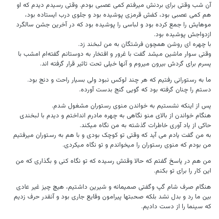
آن شب وقتی برای بردنش میرفتم کمی عصبی بودم. وقتی رسیدم دیدم که او
هم کمی عصبی بود، کفش قرمزی پوشیده بود و جلوی درب ایستاده بود،
موهایش را جمع کرده بود و لباسی را پوشیده بود که در آخرین جشن سالگرد
ازدواجش پوشیده بود.
با چهره ای روشن همچون فرشتگان به من لبخند زد.
وقتی سوار ماشین میشد گفت با غرور و افتخار به دوستانم گفته‌ام امشب با
پسرم برای گردش بیرون میروم و آنها خیلی تحت تاثیر قرار گرفته اند.
ما به رستورانی رفتیم که هر چند لوکس نبود ولی بسیار راحت و دنج بود.
دستم را چنان گرفته بود که گویی گنج بدست آورده.
پس از اینکه نشستیم به خواندن منوی رستوران مشغول شدم.
هنگام خواندن از بالای منو نگاهی به چهره مادرم انداختم و دیدم با لبخندی
حاکی از یاد آوری خاطرات گذشته به من نگاه میکند.
به من گفت یادم می آید که وقتی تو کوچک بودی و با هم به رستوران میرفتیم
من بودم که منوی رستوران را میخواندم و تو نگاه میکردی.
من هم در پاسخ گفتم که حالا وقتش رسیده که تو نگاه کنی و بگذاری که من
این کار را برای تو بکنم.
هنگام صرف شام گپ وگفتی صمیمانه و شیرین داشتیم، هیچ چیز غیر عادی
بین ما رد و بدل نشد بلکه صحبتها پیرامون وقایع جاری بود و آنقدر حرف زدیم
که سینما را از دست دادیم.