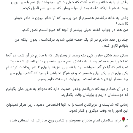
وقتی او را به خانه رساندم گفت که خیلی دلش میخواهد باز هم با من بیرون
برود به شرط اینکه دفعه بعد او مرا مهمان کند و من هم قبول کردم.
وقتی به خانه برگشتم همسرم از من پرسید که آیا شام بیرون با مادر خوش
گذشت؟
من هم در جواب گفتم خیلی بیشتر از آنچه که میتوانستم تصور کنم.
چند روز بعد مادرم در اثر یک حمله قلبی شدید درگذشت ، بدون اینکه من
بتوانم کاری کنم..
مدتی بعد پاکتی حاوی کپی یک رسید از رستورانی که با مادرم در آن شب در آنجا
غذا خوردیم بدستم رسید. یادداشتی هم بدین مضمون بدان الصاق شده بود:
نمیدانم که آیا در آنجا خواهم بود یا نه، ولی هزینه را برای ۲ نفر پرداخت کرده ام
یکی برای تو و یکی برای همسرت. و تو هرگز نخواهی فهمید که آنشب برای من
چه مقدار ارزش داشته است، بینهایت دوستت دارم پسرم.
و در آن هنگام بود که دریافتم چقدر اهمیت دارد که بموقع به عزیزانمان بگوئیم
که دوستشان داریم و برایشان وقت بگذاریم.
زمانی که شایسته‌ی عزیزانتان است را به آنها اختصاص دهید ، زیرا هرگز نمیتوان
این امور را به وقت دیگری واگذار نمود.
*
برای سلامتی تمام مادران هموطن و شادی روح مادرانی که اسمانی شده
اند