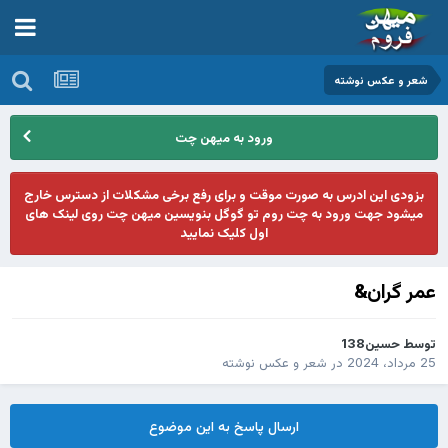
شعر و عکس نوشته
ورود به میهن چت
بزودی این ادرس به صورت موقت و برای رفع برخی مشکلات از دسترس خارج
میشود جهت ورود به چت روم تو گوگل بنویسین میهن چت روی لینک های
اول کلیک نمایید
عمر گران&
توسط
حسین138
25 مرداد، 2024
در
شعر و عکس نوشته
ارسال پاسخ به این موضوع