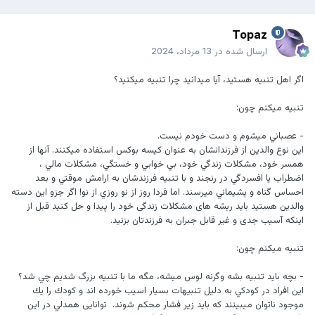
Topaz
ارسال شده در
13 مرداد، 2024
اگر اهل تنبيه هستيد، آيا ميدانيد چرا تنبيه ميكنيد؟
تنبيه ميكنم چون:
- عصباني ميشوم و دست خودم نيست.
اين نوع والدين از فرزندانشان به عنوان كيسه بوكس استفاده ميكنند. آنها از
همسر خود، مشكلات زندگي خود، بي خوابي و خستگي، مشكلات مالي ،
اضطراب يا افسردگي در رنجند و با تنبيه فرزندشان به ارامش موقتي و بعد
احساس گناه و پشيماني ميرسند. اما فردا روز از نو روزي از نو! اگر جزو‌ این دسته
والدین هستید باید ریشه های مشکلات زندگی خود را پیدا و حل کنید قبل از
اینکه آسیب جدی و غیر قابل جبران به فرزندتان بزنید.
تنبيه ميكنم چون:
- بچه بايد تنبيه بشه وگرنه لوس ميشه، مگه ما با تنبيه بزرگ شديم چي شد؟
اين افراد در كودكي به دليل تنبيهات بسيار اسيب خورده اند و كودك را يك
موجود ناتوان ميبينند كه بايد زير فشار محكم شوند. توانایی همدلي در اين