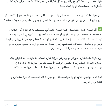
افراد به دليل سختگيري والدين شكل نگرفته و نمیتوانند خود را جای کودکشان
بگذارند و احساسات او را درک کنند.
این افراد با تمرین میتوانند همدلی را بیاموزند. کافی است از خود سوال کنند اگر
من جای فرزندم بودم الان چه احساسی داشتم و از پدر و مادرم چه میخواستم؟
اگر تنبيه كنم مطمئنم زمان تنبيه عصباني نيستم، به فرزندم كار خوب را
اموخته ام، مطمئنم در حد توان اوست، مطمئنم روش تنبيهي اسيب زننده
نيست و منصفانه است، از داد فرياد تحقير تهديد ناسزا و برخورد فيزيكي يا ايجاد
ترس و وحشت استفاده نميكنم، زمان تنبيه محكم و ارام و صبور مهربانم و
حرمت و شخصيت فرزندم را از بين نميبرم:
اين افراد هدفشان اموزش و پرورش فرزندشان است. به كودك به عنوان يك
انسان احترام ميگذارند و برايش حرمت قايلند. تمايلي ندارند با خرد كردن
فرزندشان او را مجبور كنند مطابق ميل آنها رفتار كند يا از آنها اطاعت كند.
كودك و توانايي هاي او را ميشناسند، توانايي درك احساسات فرد متقابل و
همدلي را دارند.