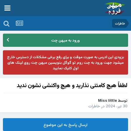
خاطرات
ورود به میهن چت
بزودی این ادرس به صورت موقت و برای رفع برخی مشکلات از دسترس خارج
میشود جهت ورود به چت روم تو گوگل بنویسین میهن چت روی لینک های
اول کلیک نمایید
لطفاً هیچ کامتنی نذارید و هیچ واکنشی نشون ندید
توسط
Miss little
30 تیر، 2024
در
خاطرات
ارسال پاسخ به این موضوع