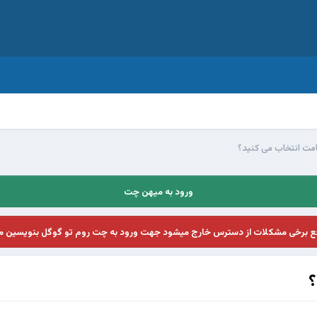
قامت انتخاب می کنید؟
ورود به میهن چت
فع برخی مشکلات از دسترس خارج میشود جهت ورود به چت روم تو گوگل بنویسین م
؟