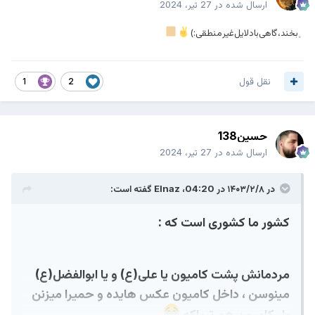
ارسال شده در
27 تیر، 2024
﮼بخند،گاهی‌با‌دلایل‌غیر‌منطقی:)
نقل قول
1
2
حسین138
ارسال شده در
27 تیر، 2024
در ۱۴۰۳/۲/۸ در 04:20،
Elnaz
گفته است:
کشور ما کشوری است که :
مردمانش پشت کامیون یا علی(ع) و یا ابوالفضل(ع)
مینوسن ، داخل کامیون عکس هایده و حمیرا میزنن
بار کامیون هم تریاکه