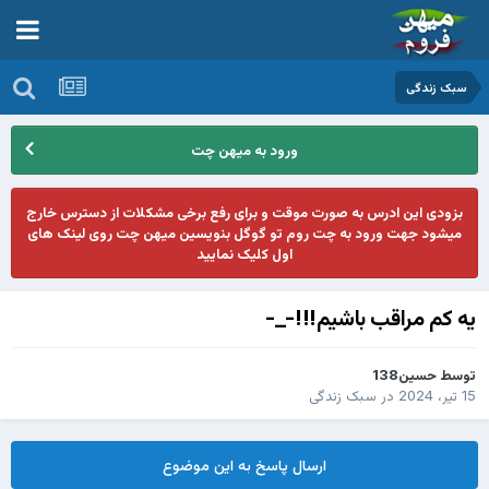
سبک زندگی
ورود به میهن چت
بزودی این ادرس به صورت موقت و برای رفع برخی مشکلات از دسترس خارج
میشود جهت ورود به چت روم تو گوگل بنویسین میهن چت روی لینک های
اول کلیک نمایید
یه کم مراقب باشیم!!!-_-
توسط
حسین138
15 تیر، 2024
در
سبک زندگی
ارسال پاسخ به این موضوع