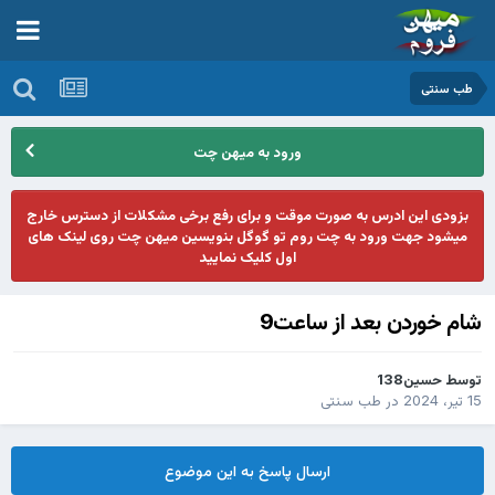
طب سنتی
ورود به میهن چت
بزودی این ادرس به صورت موقت و برای رفع برخی مشکلات از دسترس خارج
میشود جهت ورود به چت روم تو گوگل بنویسین میهن چت روی لینک های
اول کلیک نمایید
شام خوردن بعد از ساعت9
توسط
حسین138
15 تیر، 2024
در
طب سنتی
ارسال پاسخ به این موضوع