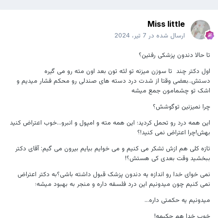
Miss little
ارسال شده در
7 تیر، 2024
تا حالا دندون پزشکی رفتین؟
‏اول دکتر چند ‌ تا⁩ سوزن میزنه تو لثه تون بعد اون مته رو می گیره
دستش..بعضی وقتا از شدت درد دسته های صندلی رو محکم فشار میدیم و
اشک تو چشمامون جمع میشه
‏چرا نمیزنین تو‌گوشش؟
‏این همه درد رو تحمل کردید؛ این همه مته و امپول و انبرو...خوب اعتراض کنید
بهش!چرا اعتراض نمی کنید!؟
‏تازه کلی هم ازش تشکر می کنیم و می خوایم بیایم بیرون می گیم: آقای دکتر
ببخشید وقت بعدی کی هستش؟!
نمی خوای خدا رو اندازه یه دندون پزشک قبول داشته باشی؟به دکتر اعتراض
نمی کنیم چون میدونیم این درد فلسفه داره و منجر به بهبود میشه؛
میدونیم یه حکمتی داره...
خوب خدا هم حکیمه!