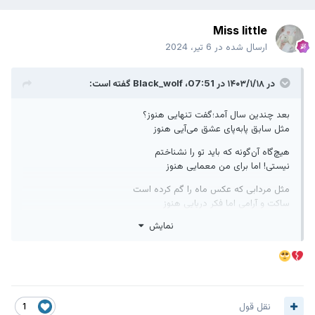
Miss little
ارسال شده در
6 تیر، 2024
در ۱۴۰۳/۱/۱۸ در 07:51،
Black_wolf
گفته است:
بعد چندین سال آمد؛گفت تنهایی هنوز؟
مثل سابق پابه‌پای عشق می‌آیی هنوز
هیچ‌گاه آن‌گونه که باید تو را نشناختم
نیستی! اما برای من معمایی هنوز
مثل مردابی که عکس ماه را گم کرده است
ساکت و آرامی اما فکر دریایی هنوز
نمایش
غم مخور امروز اگر دنیا به کام ما نبود
پشت این تقویم، پنهان است فردایی هنوز
از لب شیرین تو دشنام چندان تلخ نیست
ای رفیق سنگدل، الحق که زیبایی هنوز!
نقل قول
1