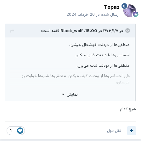
Topaz
ارسال شده در
26 خرداد، 2024
در ۱۴۰۳/۱/۷ در 15:00،
Black_wolf
گفته است:
منطقى‌ها از ديدنت خوشحال میشن،
احساسی‌ها با ديدنت ذوق ميكنن.
منطقى‌ها از بودنت لذت مى‌برن،
ولى احساسی‌ها از بودنت كيف ميكنن. منطقى‌ها شب‌ها خوابت رو
می‌بينن،
ولى احساسی‌ها با روياى داشتنت زندگی میکنن. منطقى‌ها به طرف تو
نمایش
قدم برميدارن،
هیچ کدام
ولى احساسی‌ها به سمتت پرواز ميكنن. منطقى‌ها در جواب "دوستت
دارم" لبخند میزنن،
ولى احساسی‌ها مى‌شنون، ذوق ميكنن، كيف ميكنن، رويا می‌بينن،
نقل قول
1
بال درمیارن، پرواز ميكنن، و بارها و بارها میگن، آخه منم دوستت دارم!