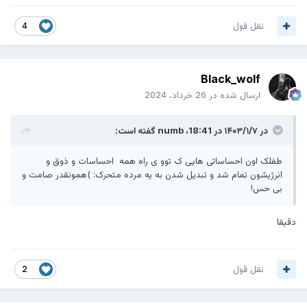
نقل قول
4
Black_wolf
ارسال شده در
26 خرداد، 2024
در ۱۴۰۳/۱/۷ در 18:41،
numb
گفته است:
طفلک اون احساساتی هایی ک توو ی راه همه احساسات و ذوق و
انرژیشون تمام شد و تبدیل شدن به یه مرده متحرک: )همونقدر صامت و
بی حس!
دقیقا
نقل قول
2