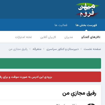
فهرست بخش ها
فعالیت ها
تالارهای گفتگو
مدیران
کاربران آنلاین
تخته امتیازات
صفحه نخست
دبیرستان و کنکور سراسری
متفرقه
رفیق مجازیِ من
بزودی این ادرس به صورت موقت و برای ر
رفیق مجازیِ من