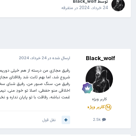
توسط
Black_wolf
24 خرداد، 2024
در
متفرقه
Black_wolf
ارسال شده در
24 خرداد، 2024
رفیق مجازیِ من درسته از هم خیلی دوریم،
شروع شد، اما بهم ثابت شد رفاقتای مجازی
رفیق من، سنگ صبور من، رفیق شبای سخت
اخلاقی منو حفظی، اصلا تو خودِ منی، نیم
غمت نباشه، رفاقت با تو پایان نداره و ن
کاربر ویژه
2.5k
نقل قول