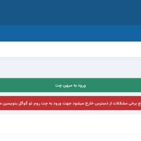
ورود به میهن چت
فع برخی مشکلات از دسترس خارج میشود جهت ورود به چت روم تو گوگل بنویسین م