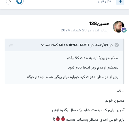
نقل قول
2
حسین138
ارسال شده در
28 خرداد، 2024
در ۱۴۰۳/۱/۹ در 14:51،
Miss little
گفته است:
سلام خوبین؟ اره یه مدت کلا رفتم
بعدشم اومدم رمز اینجا یادم نبود
یکی از دوستان دعوت کرد دوباره بیام پیگیر شدم اومدم دیگه
سلام
ممنون خوبم
آخرین باری ک دیدمت شاید یک سال بگذره ازش
بازم خوش امدی منتظر پستتات هستم
🎗