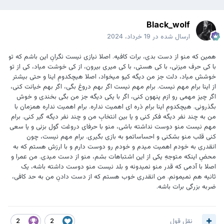
Black_wolf
ارسال شده در
19 خرداد، 2024
همین که منو از دست بدی، برات کافیه. اصلا نیازی نیست نگرانِ این باشم که تو
با کی حرف میزنی، با کی هستی، با کی میری بیرون، از کی خوشت میاد، کی از تو
خوشش میاد، دلت جز من دیگه کیو میخواد، اصلا هیچکدومِ اینا و حتی بیشتر
از اینا برام مهم نیست. برام مهم نیست اگر بهم دروغ بگی، اگر بهم خیانت کنی،
اگر چیزِ مهمی رو ازم پنهون کنی، اگر با یکی دیگه جز من بگی بخندی و خوش
بگذرونی. هیچکدومِ اینا برام ذره‌ ای اهمیت نداره. برام اهمیت نداره همزمان با
من به چند نفر دیگه فکر کنی و یا بین انتخابِ من و چند نفر دیگه گیر کنی. برام
مهم نیست منو دوست نداشته باشی، منو با حرفای دروغت گول بزنی و یا سعی
کنی قلب منو بشکنی و احساساتمو به بازی بگیری. برام مهم نیست، چون
انقدری به خودم اهمیت میدم و خودم رو دوست دارم و با ارزش هستم که به
محضِ اینکه متوجه‌ِ یکی از این اشتباهات بشم، منو از دست میدی. من عمرا و
اصلا با آدمی که قدر منو نمیدونه و بلد نیست منو دوست داشته باشه، یک
ثانیه هم نمیمونم. من انقدری خوب هستم که از دست دادنِ من به حد کافی،
ضربه بزرگی برات باشه.
نقل قول
2
2