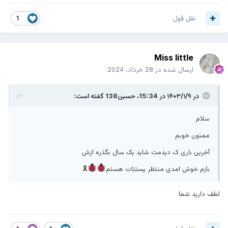
نقل قول
1
Miss little
ارسال شده در
28 خرداد، 2024
در ۱۴۰۳/۱/۹ در 15:34،
حسین138
گفته است:
سلام
ممنون خوبم
آخرین باری ک دیدمت شاید یک سال بگذره ازش
بازم خوش امدی منتظر پستتات هستم
🎗
لطف دارید شما