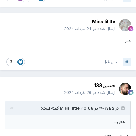
Miss little
ارسال شده در
24 خرداد، 2024
هعی...
نقل قول
3
حسین138
ارسال شده در
26 خرداد، 2024
در ۱۴۰۳/۱/۵ در 10:08،
Miss little
گفته است:
هعی...