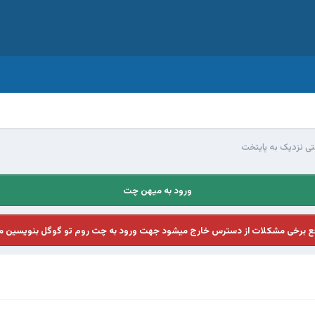
تی نزدیک به پایتخت
ورود به میهن چت
فع برخی مشکلات از دسترس خارج میشود جهت ورود به چت روم تو گوگل بنویسین م