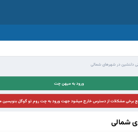
تی دلنشین در شهرهای شمالی
ورود به میهن چت
فع برخی مشکلات از دسترس خارج میشود جهت ورود به چت روم تو گوگل بنویسین م
ای شمالی