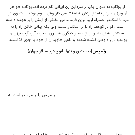
از یوتاب به عنوان یکی از سردارن زن ایرانی نام برده اند..یوتاب خواهر
آریوبرزن سردار نامدار ارتش شاهنشاهی داریوش سوم بوده است وی در
نبرد با اسکندر همراه آریو برزن فرماندهی بخشی از ارتش را بر عهده داشته
است . او در کوهها راه را بر اسکندر بست ولی یک ایرانی خائن راه را به
اسکندر نشان داد و او از مسیر دیگری به ایران هجوم آورد.آریو برزن و
یوتاب در راه وطن کشته شدند و نامی جاویدان از خود بر جای گذاشتند.
آرتمیس
(نخستین و تنها بانوی دریاسالارِ جهان)
آرتمیـس یا آرتمیـز در لغت به
معنی راست گفتار بزرگ است.تاریخ نویسان یونان او را در زیبایی و