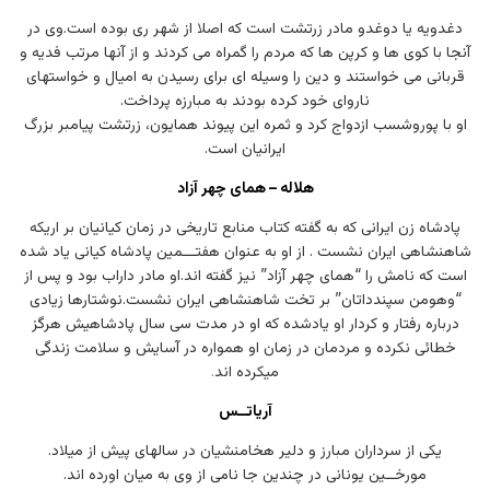
دغدویه یا دوغدو مادر زرتشت است که اصلا از شهر ری بوده است.وی در
آنجا با کوی ها و کرپن ها که مردم را گمراه می کردند و از آنها مرتب فدیه و
قربانی می خواستند و دین را وسیله ای برای رسیدن به امیال و خواستهای
ناروای خود کرده بودند به مبارزه پرداخت.
او با پوروشسب ازدواج کرد و ثمره این پیوند همایون، زرتشت پیامبر بزرگ
ایرانیان است.
هلاله – همای چهر آزاد
پادشاه زن ایرانی که به گفته کتاب منابع تاریخی در زمان کیانیان بر اریکه
شاهنشاهی ایران نشست . از او به عنوان هفتـــمین پادشاه کیانی یاد شده
است که نامش را “همای چهر آزاد” نیز گفته اند.او مادر داراب بود و پس از
“وهومن سپندداتان” بر تخت شاهنشاهی ایران نشست.نوشتارها زیادی
درباره رفتار و کردار او یادشده که او در مدت سی سال پادشاهیش هرگز
خطائی نکرده و مردمان در زمان او همواره در آسایش و سلامت زندگی
میکرده اند
.
آریاتــس
یکی از سرداران مبارز و دلیر هخامنشیان در سالهای پیش از میلاد.
مورخــین یونانی در چندین جا نامی از وی به میان اورده اند.