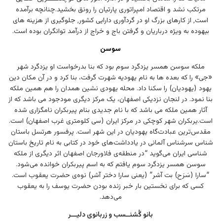
مرتکب نشد و اقتصاد امپراتوری پارتیان را رونق بخشید.چنانچه برآمده
است٬ از کارهای بزرگ او در گردآوری دارایی کشور٬ جلوگیری از هزینه های
بیهوده به ویژه درباریان و گرفتن باج و خراج از درآمد توانگران بوده است.
سوسن
ملکه سوسن همسر یزدگرد سوم بود که بنا بدرخواست او یزدگرد شهر
«جی» را که بعده ها به نام یهودیه شهرت گرفت، بنا کرد و در آن مکان دین
یهود (یهودیان) را سکنا داد. محله یهودی نشین همدان را هم همین ملکه
بنا نمود. در لنجان نزدیکی اصفهان، یک مرکز دیگری مودجود می باشد که از
آثار همین ملکه می باشد که با نام جدیدی بنام پیربکران نامگزاری شده
است.یربکران شهر کوچکی در مرکز ایران (سی کلومتری غرب اصفهان) است.
مقدس‌ترین عبادت‌گاه یهودیان در این شهر است. پرفسور هرتسل باستان
شناس سرشناس آلمانی در یادداشت‌های خود در کتابی به نام تاریخ باستان
شناسی ایران می‌گوید “در منطقه‌ی فلاورجان اصفهان اثر دیگری از ملکه
سوسن همسر یزدگرد سوم یافتم که به اسم پیربکران خوانده می‌شود.
“سارا (سَرَح) بت آشر” (یعنی سارا دختر آشر) نوه‌ی حضرت یعقوب است.
کسی که برای نخستین بار خبر زنده بودن حضرت یوسف را به یعقوب
می‌دهد.
بانو گُشنــسب و زربانوی دلیـــر