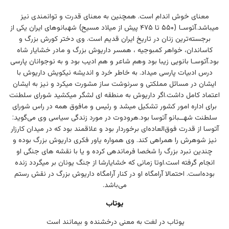
معنای خوش اندام است. همچنین به معنای قدرت و توانمندی نیز
میباشد.آتوسـا (۵۵۰ تا ۴۷۵ پیش از میلاد مسیح) شهبانوهای ایران یکی از
برجسته‌ترین زنان در تاریخ ایران قدیم است. وی دختر کورش بزرگ و
کاساندان، خواهر کمبوجیه ، همسر داریوش بزرگ و مادر خشایار شاه
بود.آتوسـا بانویی زیبا بود وهم شاعر و هم ادیب بود و به نوجوانان پارسی
درس ادبیات پارسی میداد. به خاطر خرد و اندیشه نیکویش داریوش با
ایشان در مسائل مملکتی و سرنوشت ساز مشورت میکرد و نیز به ایشان
اعتماد کامل داشت.اگر داریوش به منطقه ای لشگر میکشید شورای سلطنت
برای اداره امور کشور تشکیل میشد و رئیس و مافوق همه در راس شورای
سلطنت شهــبانو آتوسا بود.هرودوت در مورد زندگی سیاسی وی می‌گوید:
آتوسا از قدرت فوق‌العاده‌ای برخوردار بود و علاقمند بود که در میدان کارزار
نیز شوهرش را همراهی کند. وی همواره یاور فکری داریوش بزرگ بوده و
چندین نبرد بزرگ را شخصا فرماندهی کرده و یا با نقشه های جنگی او
انجام گرفته است.اوتا زمانی که خشایارشا از جنگ یونان بر میگردد زنده
بوده‌است. احتمالا آرامگاه او در کنار آرامگاه داریوش بزرگ در نقش رستم
می‌باشد.
یوتاب
یوتاب در لغت به معنی درخشنده و بیمانند است