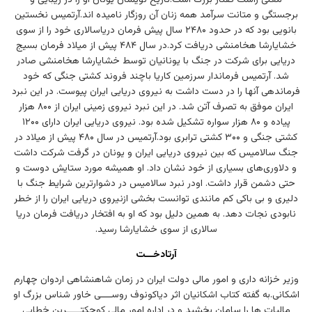
برجستگی و متانت سرآمد همه زنان آن روزگار نامیده اند.آرتمیس نخستین
بانویی بود که در حدود ۲۴۸۰ سال پیش فرمان دریاسالاری خود را از سوی
خشایارشا هخامنشی دریافت کرد.در سال ۴۸۴ پیش از میلاد فرمان بسیج
دریایی برای شرکت در جنگ با یونانیان توسط خشایارشا هخامنشی صادر
شد. آرتمیس فرماندار سرزمین کاریا باچند فروند کشتی جنگی که خود
فرماندهی آنها را در دست داشت به نیروی دریایی ایران پیوست. در این نبرد
ایران موفق به تصرف آتن شد. در این نبرد نیروی زمینی ایران از ۸۰۰ هزار
پیاده و ۸۰ هزار سواره تشکیل شده بود. نیروی دریایی ایران دارای ۱۲۰۰
کشتی جنگی و ۳۰۰ کشتی ترابری بود.آرتمیس در سال ۴۸۰ پیش از میلاد در
جنگ سالامیس که بین نیروی دریایی ایران و یونان در گرفت شرکت داشت
و دلاوری‌های بسیاری از خود نشان داد. او همیشه مورد ستایش دوست و
حتی دشمن قرار داشت. اودر نبرد سالامیس در دشوارترین شرایط جنگ با
دلیری و بی باکی کم مانندی توانست بخشی ازنیروی دریایی ایران را از خطر
نابودی نجات دهد. به همین دلیل بود که او به افتخار دریافت فرمان دریا
سالاری از سوی خشایارشا رسید.
آرتادخـــت
وزیر خزانه داری و امور مالی دولت ایران در زمان شاهنشاهی اردوان چهارم
اشکانی.به گفته کتاب اشکانیان اثر دیاکونوف روســــی خاور شناس بزرگ او
مالیات ها را سامان بخشید و در اداره امور مالی کوچکتـــــرین خطایی