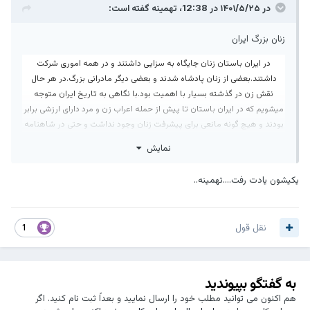
در ۱۴۰۱/۵/۲۵ در 12:38،
تهمینه
گفته است:
زنان بزرگ ایران
در ایران باستان زنان جایگاه به سزایی داشتند و در همه اموری شرکت
داشتند.بعضی از زنان پادشاه شدند و بعضی دیگر مادرانی بزرگ.در هر حال
نقش زن در گذشته بسیار با اهمیت بود.
با نگاهی به تاریخ ایران متوجه
میشویم که در ایران باستان تا پیش از حمله اعراب زن و مرد دارای ارزشی برابر
بودند و هیچ گونه مانعی برای پیشرفت زنان وجود نداشت و حتی در شاهنامه
فردوسی که تاریخ اساطیر ایران زمین است با این تفکر روبه رو میشویم.
اکنون
نمایش
به بررسی نام و زندگی چند زن در تاریخ ایران که به بالاترین مقامات سیاسی و
اجتماعی ایران رسیده بودند میپردازیم . تا این باور برای ما روشن گردد که در
یکیشون یادت رفت....تهمینه..
تاریخ و تمدن اصیل ایرانی ارزش زن و مرد برابر است.
نقل قول
1
ماندانا
ماندانا در لغت به معنی شاه بوی عنبر سیاه، دختر آژی دهاک آخرین
پادشاه ماد که همسر کمبوجیه پدر کوروش کبیر شد و از این وصلت
به گفتگو بپیوندید
کوروش متولد گردید.او در تربیت و نیز انتقال قدرت به کوروش سهم
هم اکنون می توانید مطلب خود را ارسال نمایید و بعداً ثبت نام کنید. اگر
بسیار موثری داشت.ماندانا اولین مدرسه جمعی که در آن برگزیدگانی