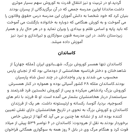
گردید.او در تربیت و نیز انتقال قدرت به کوروش سهم بسیار موثری
داشت.ماندانا اولین مدرسه جمعی که در آن برگزیدگانی از پسران بودند
بنیان کرد که خود شخصا به دانش آموزان این مدرسه درس حقوق وقانون را
می آموخت و به کورش هنگامی که دوباره به خانواده بازگشت می آموخت
که باید پایه و اساس ظلم و بیدادی را ویران نماید و در هر حال یار و همیار
زیردستان باشد. در این مدرسه فنون سوارکاری و تیراندازی و نبرد نیز
آموزش داده میشد.
کاساندان
کاساندان تنها همسر کوروش بزرگ، شهــبانوی ایران (ملکه جهان) از
شاهدختان و دختر فرناسپه هخامنشی از دودمانی بود که از نجبای پارس
محسوب می شدند و پدر واجدادش در چند نسل شاه پارسیان
بودند.کاساندان ملکه ۲۸ کشور آسیائی بوده و همواره در کنار همسرش
کوروش بزرگ پادشاهی میکرده و پس از کوروش نخستین فرد قدرتمند و
سیاستمدار دربار هخامنشیان بشمار می آمده است. او ۵ فرزند با نام های
کمبوجیه، بردیا، آتوسا، رکسانه و ارتیستونه داشت. هر یک از فرزندان
کاساندان و کوروش بزرگ به نحوی در تاریخ هخامنشیان دارای نقش تعیین
کننده بوده اند و از نشانه ها چنین بر می آید که آنها از تربیتی خاص
برخوردار بودند.به نقل از هرودوت: کاساندان در ۶ نوامبر ۵۳۹ پیش از میلاد
فوت کرد و هنگام مرگ وی در بابل ۶ روز همه به سوگواری همگانی فراخوان