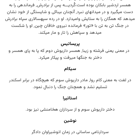
همسر اردشیر بابکان بوده است.
کُردیـــه پس از برادرش٬ فرماندهی را به
دست میگیرد و در میدانهای نبرد٬ ‌آنچنان بیباکی و شایستگی از خود نشان
میدهد که همگان را به ستایش وامیدارد. او در رده سپهسالاری سپاه برادرش
در جنگ تن به تن با «تور» فرمانده نیروی خاقان چین٬ او را شکست
میدهد و سپاهش را تار و مار میکند.
پریساتیس
در معنی یعنی فرشته و زیبا٬ همسر داریوش دوم که پا به پای همسر و
دختر به جنگها میرفت و پیکار میکرد.
سیکام
در لغت به معنی کام روا٬ ‌مادر داریوش سوم که هیچگاه در برابر اسکندر
تسلیم نشد و همچنان جنگ را دنبال نمود.
استاتیرا
دختر داریوش سوم و از سرداران هخامنشی نیز بود.
نوشین
سردارنامی ساسانی در زمان انوشیراوان دادگر