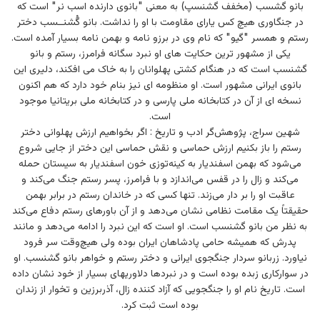
بانو گشسب (مخفف گشنسپ) به معنی "بانوی دارنده اسب نر" است که
در جنگاوری هیچ کس یارای مقاومت با او را نداشت. بانو گُشنــسب دختر
رستم و همسر "گیو" که نام وی در برزو نامه و بهمن نامه بسیار آمده است.
یکی از مشهور ترین حکایت های او نبرد سگانه فرامرز، رستم و بانو
گشنسب است که در هنگام کشتی پهلوانان را به خاک می افکند، دلیری این
بانوی ایرانی مشهور است. او منظومه ای نیز بنام خود دارد که هم اکنون
نسخه ای از آن در کتابخانه ملی پارسی و در کتابخانه ملی بریتانیا موجود
است.
شهین سراج، پژوهش‌گر ادب و تاریخ : اگر بخواهیم ارزش پهلوانی دختر
رستم را باز بکنیم ارزش حماسی و نقش حماسی این دختر از جایی شروع
می‌شود که بهمن اسفندیار به کینه‌توزی خون اسفندیار به سیستان حمله
می‌کند و زال را در قفس می‌اندازد و با فرامرز، پسر رستم جنگ می‌کند و
عاقبت او را بر دار می‌زند. تنها کسی که در خاندان رستم در برابر بهمن
حقیقتاً یک مقامت نظامی نشان می‌دهد و از آن باورهای رستم دفاع می‌کند
به نظر من بانو گشنسب است. او است که این نبرد را ادامه می‌دهد و مانند
پدرش که همیشه حامی پادشاهان ایران بوده ولی هیچ‌وقت سر فرود
نیاورد. زربانو سردار جنگجوی ایرانی و دختر رستم و خواهر بانو گشنسب. او
در سوارکاری زبده بوده است و در نبردها دلاوریهای بسیار از خود نشان داده
است. تاریخ نام او را جنگجویی که آزاد کننده زال، آذربرزین و تخوار از زندان
بوده است ثبت کرد.