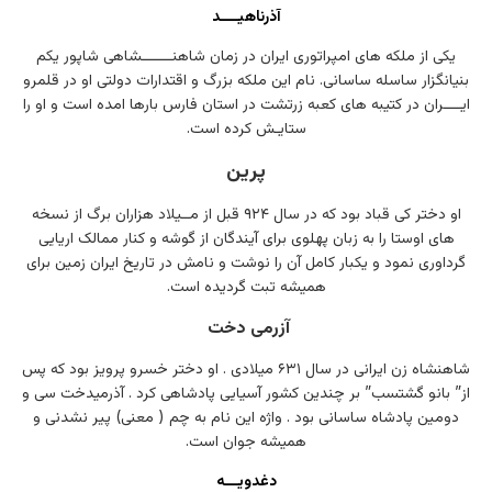
آذرناهیــــد
یکی از ملکه های امپراتوری ایران در زمان شاهنـــــــشاهی شاپور یکم
بنیانگزار ساسله ساسانی. نام این ملکه بزرگ و اقتدارات دولتی او در قلمرو
ایــــران در کتیبه های کعبه زرتشت در استان فارس بارها امده است و او را
ستایـش کرده است.
پرین
او دختر کی قباد بود که در سال ۹۲۴ قبل از مــیلاد هزاران برگ از نسخه
های اوستا را به زبان پهلوی برای آیندگان از گوشه و کنار ممالک اریایی
گرداوری نمود و یکبار کامل آن را نوشت و نامش در تاریخ ایران زمین برای
همیشه تبت گردیده است.
آزرمی دخت
شاهنشاه زن ایرانی در سال ۶٣١ میلادی . او دختر خسرو پرویز بود که پس
از” بانو گشتسب” بر چندین کشور آسیایی پادشاهی کرد . آذرمیدخت سی و
دومین پادشاه ساسانی بود . واژه این نام به چم ( معنی) پیر نشدنی و
همیشه جوان است
.
دغدویـــه