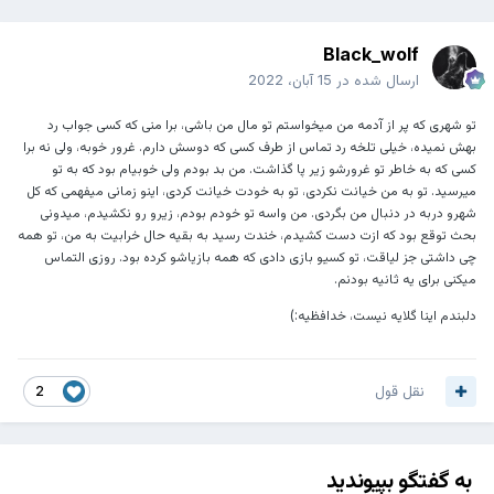
Black_wolf
ارسال شده در
15 آبان، 2022
تو شهری که پر از آدمه من میخواستم تو مال من باشی، برا منی که کسی جواب رد
بهش نمیده، خیلی تلخه رد تماس از طرف کسی که دوسش دارم. غرور خوبه، ولی نه برا
کسی که به خاطر تو غرورشو زیر پا گذاشت. من بد بودم ولی خوبیام بود که به تو
میرسید. تو به من خیانت نکردی، تو به خودت خیانت کردی، اینو زمانی میفهمی که کل
شهرو دربه در دنبال من بگردی. من واسه تو خودم بودم، زیرو رو نکشیدم، میدونی
بحث توقع بود که ازت دست کشیدم، خندت رسید به بقیه حال خرابیت به من، تو همه
چی داشتی جز لیاقت، تو کسیو بازی دادی که همه بازیاشو کرده بود. روزی التماس
میکنی برای یه ثانیه بودنم.
دلبندم اینا گلایه نیست، خدافظیه:)
نقل قول
2
به گفتگو بپیوندید