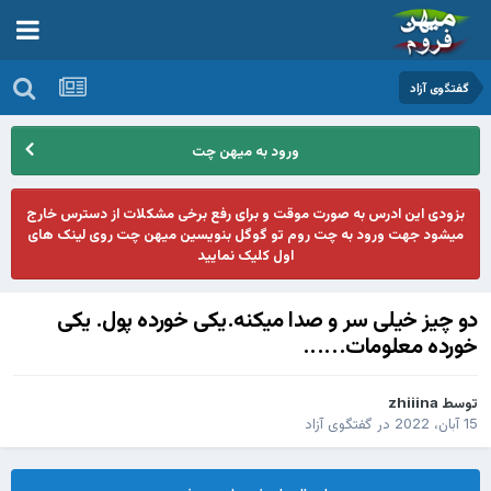
گفتگوی آزاد
ورود به میهن چت
بزودی این ادرس به صورت موقت و برای رفع برخی مشکلات از دسترس خارج
میشود جهت ورود به چت روم تو گوگل بنویسین میهن چت روی لینک های
اول کلیک نمایید
دو چیز خیلی سر و صدا میکنه.یکی خورده پول. یکی
خورده معلومات......
توسط
zhiiina
15 آبان، 2022
در
گفتگوی آزاد