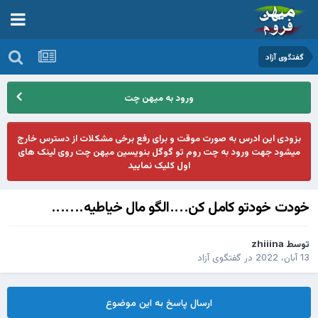
گفتگوی آزاد
ورود به میهن چت
بزودی این ادرس به صورت موقت و برای رفع برخی مشکلات از دسترس خارج
میشود جهت ورود به چت روم تو گوگل بنویسین میهن چت روی لینک های
اول کلیک نمایید
خودت خودتو کامل کن....الگو مال خیاطیه.......
توسط
zhiiina
13 آبان، 2022
در
گفتگوی آزاد
ارسال پاسخ به این موضوع