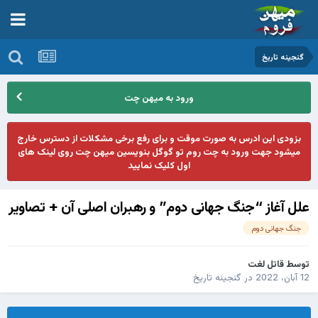
گنجينه تاريخ
ورود به میهن چت
بزودی این ادرس به صورت موقت و برای رفع برخی مشکلات از دسترس خارج
میشود جهت ورود به چت روم تو گوگل بنویسین میهن چت روی لینک های
اول کلیک نمایید
علل آغاز “جنگ جهانی دوم” و رهبران اصلی آن + تصاویر
جنگ جهانی دوم
توسط
قاتل لغت
12 آبان، 2022
در
گنجينه تاريخ