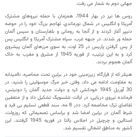
جهانی دوم به شمار می رفت.
روس ها نیز در بهار 1944، همزمان با حمله نیروهای مشترک
آمریکا و انگلیس در شمال نورماندی، تهاجم بزرگ خود را در حوضه
دنیپر آغاز کردند و از آنجا به رومانی و بلغارستان و سپس آلمان
حمله ور شدند. در جبهه غرب، سپاه مشترک آمریکا و انگلیس پس
از پس گرفتن پاریس در 25 اوت، به سوی مرزهای آلمان پیشروی
کرد و به این ترتیب، از فوریه 1945 از مشرق و مغرب به خاک
آلمان هجوم بردند.
هیتلر که از قرارگاه زیرزمینی خود در برلینِ تحت محاصره، ناامیدانه
به مقاومت ادامه می داد، وقتی خبر مرگ موسولینی را شنید، در
30 آوریل 1945 خودکشی کرد و دولت جدید آلمان را دونیتس،
فرمانده نیروی دریایی، در ایالت شلسویگ تشکیل داد و از متفقین
تقاضای ترک مخاصمه کرد. ددر 8 مه، سند قطعی تسلیم بی قید و
شرط آلمان در برلین امضا شد و براساس تصمیماتی که روزولت،
استالین و چرچیل در اجلاس یالتا در فوریه 1945 گرفتند، این
کشور به مناطق اشغالی تقسیم شد.