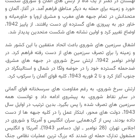
لهستان در کمتر از یک ماه از ارتش های آلمان و شوروی شکست
خورد و زمینه برای حمله به دیگر مناطق فراهم آمد. در آغاز، آلمان و
متحدانش در تمام جبهه های مغرب و مشرق اروپا و خاورمیانه و
خاور دور به پیروزی های گسترده ای دست یافتند. از پاییز 1942،
اوضاع تغییر کرد و اولین نشانه های شکست متحدین پدیدار شد.
اشغال سرزمین های شوروی باعث اتحاد متفقین با این کشور شد
و زمینه را برای تصرف سرزمین های از دست رفته فراهم کرد. در
اواخر نوامبر 1942، ارتش سرخ شوروی در جبهه های مشرق،
ضدحمله گسترده خود را در حوضه ولگا در شمال و استالینگراد در
جنوب آغاز کرد و تا 2 فوریه 1943، کلیه قوای آلمان را سرکوب کرد.
ارتش سرخ شوروی، به رغم مقاومت های سرسختانه قوای آلمانی
در سایر نقاط شوروی، به پیشروی ادامه داد و توانست همه
سرزمین های تصرف شده را پس بگیرد. بدین ترتیب در اوایل سال
1943، دولت های محور، ابتکار عمل را در کلیه جبهه ها از دست
داده بودند. پس از گردهمایی سران انگلیس و آمریکا و شوروی در
اجلاس تهران (28 نوامبر ـ اول دسامبر 1943)، آمریکا و انگلیس
مشغول تدارک حمله ای شدند که بزرگ ترین عملیات نظامی جنگ