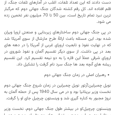
دست دادند که این تعداد تلفات، اغلب در آمارهای تلفات جنگ، از
قلم افتاده اند. کل رقم کشته شدگان جنگ جهانی دوم که مرگبار
ترین نبرد تمام تاریخ است، بین 50 تا 70 میلیون نفر تخمین زده
می شود.
در پی جنگ جهانی دوم ساختارهای زیربنایی و صنعتی اروپا ویران
شده بود. این مسئله باعث ارائهٔ طرح مارشال از سوی آمریکا شد
که در نهایت نفوذ و تابعیت اروپای غربی از آمریکا را در دهه های
بعد در پی داشت. از سوی دیگر تقسیم آلمان و نفوذ شوروی در
اروپای شرقی عملاً این قاره را به دو نیمه تقسیم کرد. این تقسیم
ریشه های آنچه بعد ها جنگ سرد نام گرفت را تشکیل داد.
• رهبران اصلی در زمان جنگ جهانی دوم
نویل چمبرلین:آرتور نویل چمبرلین در زمان شروع جنگ جهانی دوم
نخست وزیر بریتانیا بود و در می سال 1940 پس از حمله آلمان به
نروژ مجبور به کناره گیری شد و وینستون چرچیل جای او را گرفت.
وینستون چرچیل:او در بیشتر طول جنگ جهانی دوم، نخست وزیر
بریتانیا بود. در این مدت سخنرانی های معروف او روحیه مردم را