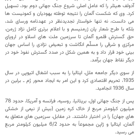
آدولف هیتلر را که عامل اصلی شروع جنگ جهانی دوم بود، تسهیل
کرد. وی که شکست آلمان را نتیجه توطئه یهودیان و کمونیست ها
می دانست، نه تنها خواستار تجدیدنظر در عهدنامه ورسای شد،
بلکه با طرح شعار پان ژرمنیسم و با اعلام برتری کامل نژاد ژرمن،
حق گسترش قلمرو آلمان تا سرزمین ملت های اسلاو در اروپای
مرکزی و شرقی را مسلّم انگاشت و تبعیض نژادی را اساس جهان
بینی خود قرار داد و به همین شکل در صدد گسترش نفوذ خود در
دیگر نقاط جهان برآمد.
از سوی دیگر جامعه ملل، ایتالیا را به سبب اشغال اتیوپی در سال
1935، تحریم اقتصادی کرد و این امر به ایجاد محور رُم ـ برلین در
سال 1936 انجامید.
پس از جنگ جهانی اول، بریتانیا، روسیه، فرانسه و آمریکا، حدود 78
میلیون کیلومتر مربع از خاک کره زمین (بیش از نیمی از خشکی
های جهان) را در اختیار داشتند. در مقابل، سرزمین های متعلق به
آلمان، ایتالیا و ژاپن مجموعاً به حدود 6/2 میلیون کیلومتر مربع
می رسید.