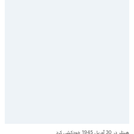
هیتلر در 30 آوریل 1945 خودکشی کرد