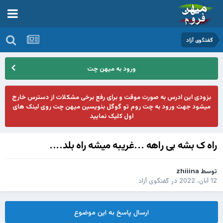
گفتگوی آزاد
ورود به میهن چت
بزودی این ادرس به صورت موقت و برای رفع برخی مشکلات از دسترس خارج
میشود جهت ورود به چت روم تو گوگل بنویسین میهن چت روی لینک های
اول کلیک نمایید
راه ک بشه بی راهه ...غریبه میشه راه بلد....
توسط
zhiiina
12 آبان، 2022
در
گفتگوی آزاد
ارسال پاسخ به این موضوع