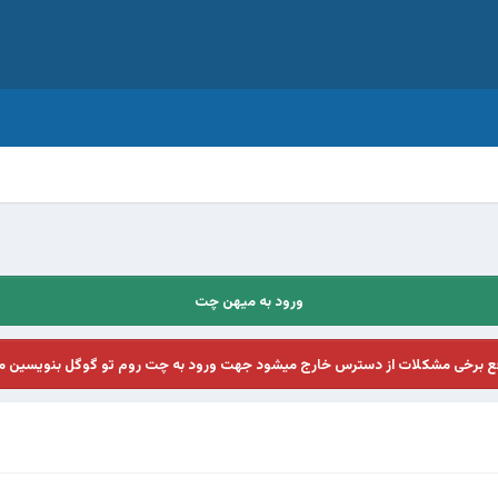
ورود به میهن چت
فع برخی مشکلات از دسترس خارج میشود جهت ورود به چت روم تو گوگل بنویسین م