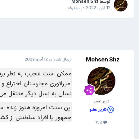
توسط
Mohsen Shz
12 آبان، 2022
در
متفرقه
Mohsen Shz
ارسال شده در
12 آبان، 2022
ممکن است عجیب به نظر برسد
امپراتوری مجارستان اختراع 
نسلی به نسل دیگر منتقل می ‎کردند. هر وقت که امپراطور غذا می‎ خورد ، خدمتگزاران دستمال ها را به این روش تا می‎ کر
کاربر عضو
جمهور یا افراد سلطنتی از کش
152