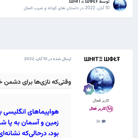
توسط
ШHłTΞ ШФŁŦ
10 آبان، 2022
در
داستان های کوتاه و ضرب المثل
ШHłTΞ ШФŁŦ
ارسال شده در
10 آبان، 2022
وقتی‌که نازی‌ها برای دشمن خ
کاربر فعال
هواپیماهای انگلیسی ب
زمین و آسمان به پا شد
3k
بود، درحالی‌که نشانه‌ا