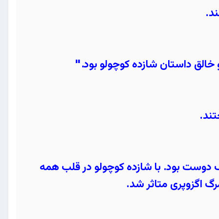
د.
و خالق داستان شازده کوچولو بود."
تند.
یک دوست بود. با شازده کوچولو در قلب همه
رگ اگزوپری متاثر شد.