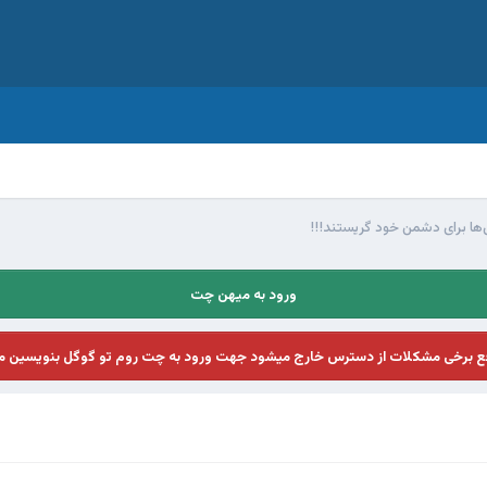
ی‌ها برای دشمن خود گریستند!!!
ورود به میهن چت
فع برخی مشکلات از دسترس خارج میشود جهت ورود به چت روم تو گوگل بنویسین م