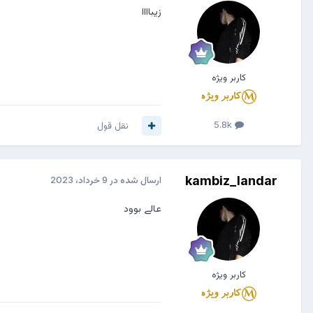
زیباااا
کاربر ویژه
5.8k
نقل قول
kambiz_landar
ارسال شده در
9 خرداد، 2023
عالے بوود
کاربر ویژه