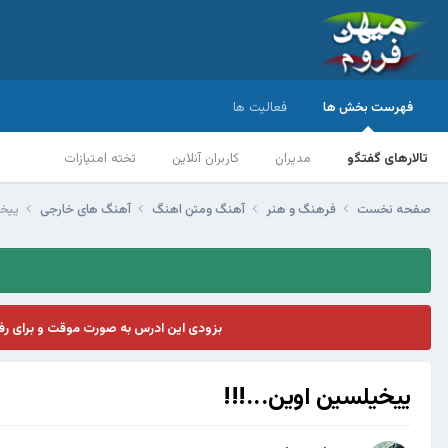
فهرست بخش ها
فعالیت ها
تالارهای گفتگو
مدیران
کاربران آنلاین
تخته امتیازات
صفحه نخست
فرهنگ و هنر
آهنگ ومتن اهنگ
آهنگ های خارجی
ییخی
بزودی این ادرس به صورت موقت و برای ر
ییخیلسین اوین...!!!