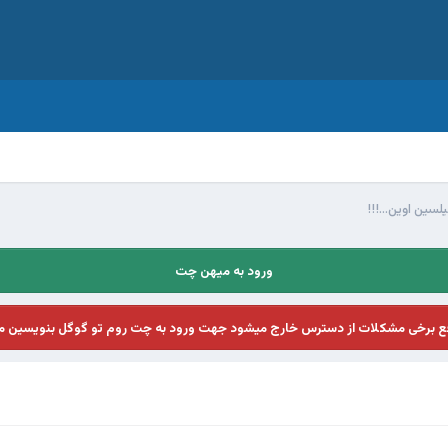
لسین اوین...!!!
ورود به میهن چت
فع برخی مشکلات از دسترس خارج میشود جهت ورود به چت روم تو گوگل بنویسین م