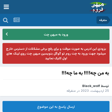
متفرقه
ورود به میهن چت
بزودی این ادرس به صورت موقت و برای رفع برخی مشکلات از دسترس خارج
میشود جهت ورود به چت روم تو گوگل بنویسین میهن چت روی لینک های
اول کلیک نمایید
به من چه!!!! به ما چه!!!
توسط
Black_wolf
25 اردیبهشت، 2023
در
متفرقه
ارسال پاسخ به این موضوع