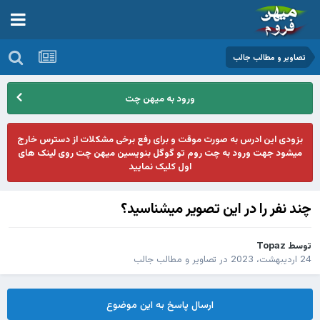
تصاوير و مطالب جالب
ورود به میهن چت
بزودی این ادرس به صورت موقت و برای رفع برخی مشکلات از دسترس خارج
میشود جهت ورود به چت روم تو گوگل بنویسین میهن چت روی لینک های
اول کلیک نمایید
چند نفر را در این تصویر میشناسید؟
توسط
Topaz
24 اردیبهشت، 2023
در
تصاوير و مطالب جالب
ارسال پاسخ به این موضوع