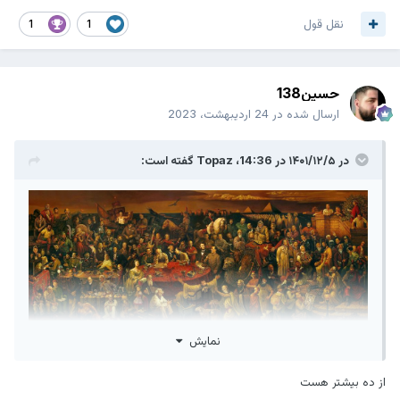
نقل قول
1
1
حسین138
ارسال شده در
24 اردیبهشت، 2023
در ۱۴۰۱/۱۲/۵ در 14:36،
Topaz
گفته است:
نمایش
چند نفر را در این تصویر میشناسید؟!
از ده بیشتر هست
اگر تعداد افرادی که میشناسید کمتر از 10 نفر باشند باید در شیوه زندگی