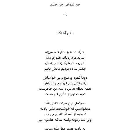
چه شوخی چه جدی
و...
متن آهنگ:
به یادت هنوز عطر تلخ میزنم
شاید مرد رویات هنوزم منم
بدون جاتو هرگز
ن
دادم به غیر
چقدر ساده بودیم یادش بخیر
دوتا قهوه ی تلخ و بی خوابیاش
یه وقتایی ام قهر و بی تابیاش
همه لحظه هاش واسه من خاطرست
نبودت توی زندگیم فاجعست
میگفتی چی میشه ته رابطه
میخواستی که خوشبخت بشی یادته
نبودیم از هم لحظه ای بی خبر
ولی شد زمونه واسه ساقه هامون تبر
به یادت هنوز عطر تلخ میزنم