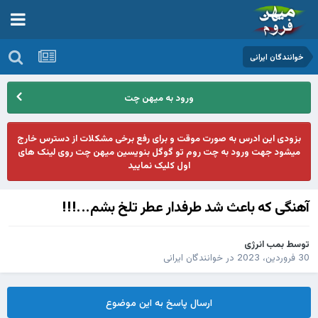
خوانندگان ایرانی
ورود به میهن چت
بزودی این ادرس به صورت موقت و برای رفع برخی مشکلات از دسترس خارج
میشود جهت ورود به چت روم تو گوگل بنویسین میهن چت روی لینک های
اول کلیک نمایید
آهنگی که باعث شد طرفدار عطر تلخ بشم...!!!
توسط
بمب انرژی
30 فروردین، 2023
در
خوانندگان ایرانی
ارسال پاسخ به این موضوع