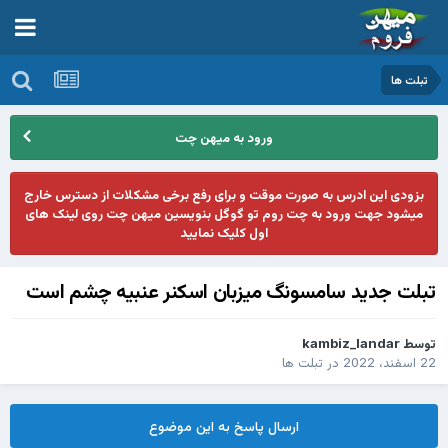
تبلت ها
ورود به میهن چت
بزودی این ادرس به صورت موقت و برای رفع برخی مشکلات از دسترس خارج
میشود جهت ورود به چت روم تو گوگل بنویسین میهن چت روی لینک های
اول کلیک نمایید
تبلت جدید سامسونگ میزبان اسکنر عنبیه چشم است
توسط
kambiz_landar
22 اسفند، 2022
در
تبلت ها
ارسال پاسخ به این موضوع