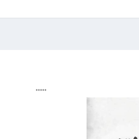
*****