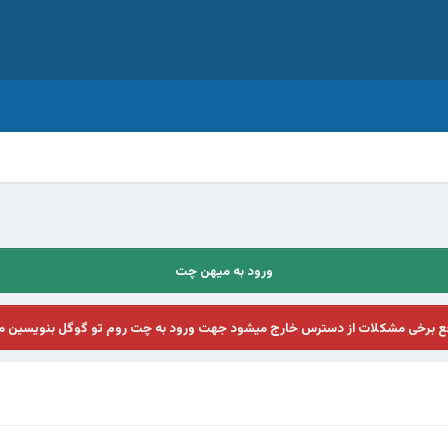
ورود به میهن چت
فع برخی مشکلات از دسترس خارج میشود جهت ورود به چت روم تو گوگل بنویسین م