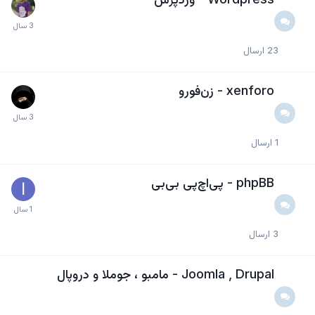
23
ارسال
xenforo - زن‌فورو
1
ارسال
phpBB - پی‌اچ‌پی بی‌بی
3
ارسال
Joomla , Drupal - مامبو ، جوملا و دروپال